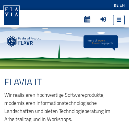
DE
EN
Flav
ia
IT-
Ma
Featured Product
teams of
experts
nag
FLA
VR
focused
on projects
eme
nt
Gm
bH
FLAVIA IT
Wir realisieren hochwertige Software­produkte,
modernisieren informa­tions­techno­logische
Landschaften und bieten Technologieberatung im
Arbeitsalltag und in Workshops.